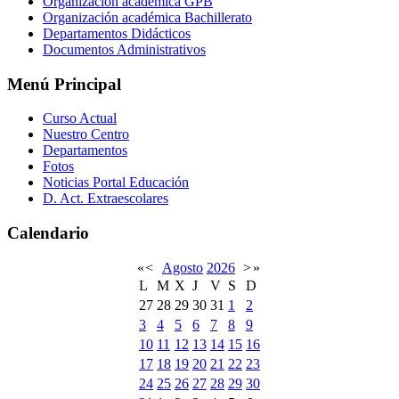
Organización académica GPB
Organización académica Bachillerato
Departamentos Didácticos
Documentos Administrativos
Menú Principal
Curso Actual
Nuestro Centro
Departamentos
Fotos
Noticias Portal Educación
D. Act. Extraescolares
Calendario
«
<
Agosto
2026
>
»
L
M
X
J
V
S
D
27
28
29
30
31
1
2
3
4
5
6
7
8
9
10
11
12
13
14
15
16
17
18
19
20
21
22
23
24
25
26
27
28
29
30