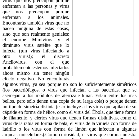
virus que nos preocupan porque
enferman a las personas y virus
que nos preocupan porque
enferman a los animales.
Encontrarás también virus que no
hacen ninguna de estas cosas,
sino que son realmente geniales:
el enorme Mimivirus y el
diminuto virus satélite que lo
infecta (¡un virus infectando a
otro virus!); el discreto
Anellovirus, con el que
probablemente estemos infectados
ahora mismo sin tener ningún
efecto negativo. No encontrarás
algunos virus, ya sea porque no son lo suficientemente simétricos
(los bacteriófagos, o virus que infectan a las bacterias, que se
asemejan a los módulos de aterrizaje lunar. Están entre los más
bellos, pero sólo tienen una copia de su larga cola) o porque tienen
un tipo de simetría distinta (esto incluye a los virus que apilan de su
cápside en forma de hélice, como el virus del Ébola, que tiene forma
de filamento, y ciertos virus que tienen formas distintivas, como el
virus de la rabia en forma de bala, el virus de la viruela con forma de
ladrillo o los virus con forma de limón que infectan a algunas
arqueas unicelulares).Como curiosidad, el virus que corona nuestra