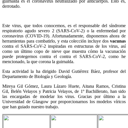
guirnalda es el coronavirus neutralizado por anticuerpos. Esto es,
derrotado.
Este virus, que todos conocemos, es el responsable del síndrome
respiratorio agudo severo 2 (SARS-CoV-2) o la enfermedad por
coronavirus (COVID-19). Afortunadamente, disponemos ahora de
herramientas para combatirlo, y esta colección incluye dos
vacunas
contra el SARS-CoV-2 inspiradas en estructuras de los virus, así
como un último copo de nieve que muestra cómo la vacunación
puede protegernos contra el contra el SARS-CoV-2, como he
mencionado, la que corona la guirnalda.
Esta actividad la ha dirigido David Gutiérrez Báez, profesor del
Departamento de Biología y Geología.
Mireya Gil Gómez, Laura Lázaro Huete, Aitana Ramos, Cristina
Gil, Belén Velayos y Patricia Velayos, de 1º Bachillerato, han sido
las encargadas de modelar los virus. Gracias por último a la
Universidad de Glasgow por proporcionarnos los modelos víricos
que han guiado nuestro trabajo.