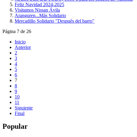
Feliz Navidad 2024-2025
Visitamos Nissan Ávila
Aranguren...Más Solidario
Mercadillo Solidario "Después del barro"
Página 7 de 26
Inicio
Anterior
2
3
4
5
6
7
8
9
10
11
Siguiente
Final
Popular