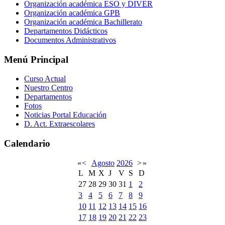
Organización académica ESO y DIVER
Organización académica GPB
Organización académica Bachillerato
Departamentos Didácticos
Documentos Administrativos
Menú Principal
Curso Actual
Nuestro Centro
Departamentos
Fotos
Noticias Portal Educación
D. Act. Extraescolares
Calendario
«
<
Agosto
2026
>
»
L
M
X
J
V
S
D
27
28
29
30
31
1
2
3
4
5
6
7
8
9
10
11
12
13
14
15
16
17
18
19
20
21
22
23