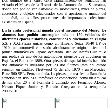
Los alumnos de 2º curso GPB Mantenimiento de Vehículos han
visitado el Museo de la Historia de la Automoción de Salamanca,
donde han podido ver Automóviles, motocicletas, miles de piezas,
accesorios y objetos relacionados con el apasionante mundo del
automóvil, todos ellos procedentes de importantes colecciones
existentes en España,
En la visita profesional guiada por el mecánico del Museo, los
alumnos han podido contemplar más de 150 vehículos de
diferentes épocas históricas, construidos y diseñados en el siglo
XX y XXI.
Piezas únicas como un Hispano Suiza 30/40 HP de
1910, un automóvil en estado absolutamente original; siendo el
primer automóvil en España declarado Bien de Interés Cultural o
una réplica de uno de los automóviles pioneros que circularon en
España, el Bonet de 1889. Otras piezas de especial interés han sido
dos automóviles utilizados por los dos últimos jefes del estado
español, un Cadillac Fleetwood 75 del año 1970 y un Mercedes-
Benz 560 SEL. Pero, sin duda, las piezas que más les ha llamado la
atención han sido los automóviles de competición, como un Amilcar
de los años 20 y el Formula 1 utilizado por Fernando Alonso,
Nelson Piquet Junior y Romain Grosjean en la temporada
2009/2010.