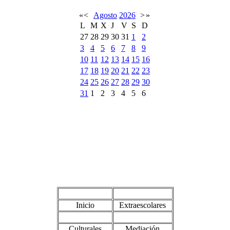
«
<
Agosto
2026
>
»
L
M
X
J
V
S
D
27
28
29
30
31
1
2
3
4
5
6
7
8
9
10
11
12
13
14
15
16
17
18
19
20
21
22
23
24
25
26
27
28
29
30
31
1
2
3
4
5
6
Inicio
Extraescolares
Culturales
Mediación