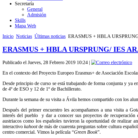
Secretaría
General
Admisión
Skills
Mapa Web
Inicio
Noticias
Últimas noticias
ERASMUS + HBLA URSPRUNG
ERASMUS + HBLA URSPRUNG/ IES A
Publicado el Jueves, 28 Febrero 2019 10:24
|
En el contexto del Proyecto Europeo Erasmus+ de Asociación Escolar
Desde principio de curso se está trabajando de forma conjunta y ya en
de 4º de ESO y 12 de 1º de Bachillerato.
Durante la semana de su visita a Ávila hemos compartido con los alum
Después del primer encuentro les acompañamos a una visita a Gotar
interés del pueblo y dar a conocer sus proyectos de recuperación de
austriacos como los españoles tuvieron la oportunidad de realizar an
interactivo
kahoot
de más de cuarenta preguntas sobre cultura español
centro comercial. Vimos la película “
Green Book
”.