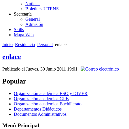
Noticias
Boletines UTENS
Secretaría
General
Admisión
Skills
Mapa Web
Inicio
Residencia
Personal
enlace
enlace
Publicado el Jueves, 30 Junio 2011 19:01
|
Popular
Organización académica ESO y DIVER
Organización académica GPB
Organización académica Bachillerato
Departamentos Didácticos
Documentos Administrativos
Menú Principal