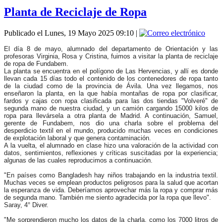
Planta de Reciclaje de Ropa
Publicado el Lunes, 19 Mayo 2025 09:10
|
El día 8 de mayo, alumnado del departamento de Orientación y las
profesoras Virginia, Rosa y Cristina, fuimos a visitar la planta de reciclaje
de ropa de Fundabem.
La planta se encuentra en el polígono de Las Hervencias, y allí es donde
llevan cada 15 días todo el contenido de los contenedores de ropa tanto
de la ciudad como de la provincia de Ávila. Una vez llegamos, nos
enseñaron la planta, en la que había montañas de ropa por clasificar,
fardos y cajas con ropa clasificada para las dos tiendas "Volveré" de
segunda mano de nuestra ciudad, y un camión cargando 15000 kilos de
ropa para llevársela a otra planta de Madrid. A continuación, Samuel,
gerente de Fundabem, nos dio una charla sobre el problema del
desperdicio textil en el mundo, producido muchas veces en condiciones
de explotación laboral y que genera contaminación.
A la vuelta, el alumnado en clase hizo una valoración de la actividad con
datos, sentimientos, reflexiones y críticas suscitadas por la experiencia;
algunas de las cuales reproducimos a continuación.
"En países como Bangladesh hay niños trabajando en la industria textil.
Muchas veces se emplean productos peligrosos para la salud que acortan
la esperanza de vida. Deberíamos aprovechar más la ropa y comprar más
de segunda mano. También me siento agradecida por la ropa que llevo".
Saray, 4° Diver.
"Me sorprendieron mucho los datos de la charla, como los 7000 litros de