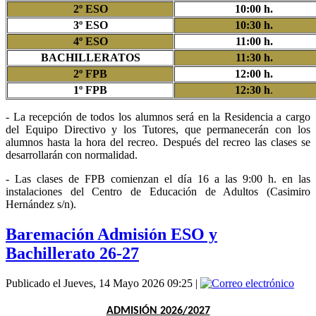
2º ESO
10:00 h.
3º ESO
10:30 h.
4º ESO
11:00 h.
BACHILLERATOS
11:30 h.
2º FPB
12:00 h.
1º FPB
12:30 h
.
- La recepción de todos los alumnos será en la Residencia a cargo
del Equipo Directivo y los Tutores, que permanecerán con los
alumnos hasta la hora del recreo.
Después del recreo las clases se
desarrollarán con normalidad.
- Las clases de FPB comienzan el día 16 a las 9:00 h. en las
instalaciones del Centro de Educación de Adultos (Casimiro
Hernández s/n).
Baremación Admisión ESO y
Bachillerato 26-27
Publicado el Jueves, 14 Mayo 2026 09:25
|
ADMISIÓN 2026/2027