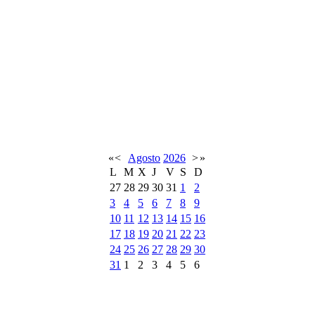
«
<
Agosto
2026
>
»
L
M
X
J
V
S
D
27
28
29
30
31
1
2
3
4
5
6
7
8
9
10
11
12
13
14
15
16
17
18
19
20
21
22
23
24
25
26
27
28
29
30
31
1
2
3
4
5
6