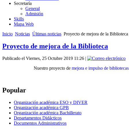
Secretaría
General
Admisión
Skills
Mapa Web
Inicio
Noticias
Últimas noticias
Proyecto de mejora de la Biblioteca
Proyecto de mejora de la Biblioteca
Publicado el Viernes, 25 Octubre 2019 11:26
|
Nuestro proyecto de
mejora e impulso de bibliotecas
Popular
Organización académica ESO y DIVER
Organización académica GPB
Organización académica Bachillerato
Departamentos Didácticos
Documentos Administrativos